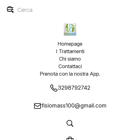
Clinica del Massaggio Network
Homepage
I Trattamenti
Chi siamo
Contattaci
Prenota con la nostra App.
Osteopatia e
3298792742
Massoterapia
fisiomass100@gmail.com
FisioMass
Da 13 anni Fisiomass, guidato dal Dr. Pietro Pitzanti, è 